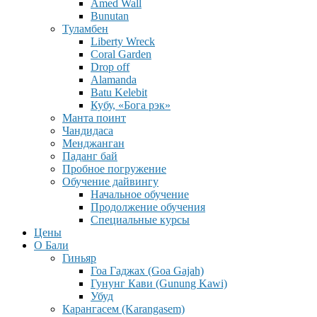
Amed Wall
Bunutan
Туламбен
Liberty Wreck
Coral Garden
Drop off
Alamanda
Batu Kelebit
Кубу, «Бога рэк»
Манта поинт
Чандидаса
Менджанган
Паданг бай
Пробное погружение
Обучение дайвингу
Начальное обучение
Продолжение обучения
Специальные курсы
Цены
О Бали
Гиньяр
Гоа Гаджах (Goa Gajah)
Гунунг Кави (Gunung Kawi)
Убуд
Карангасем (Karangasem)