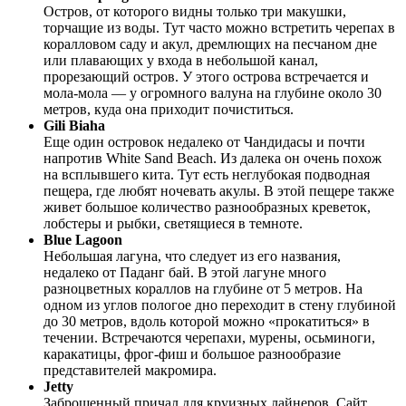
Остров, от которого видны только три макушки,
торчащие из воды. Тут часто можно встретить черепах в
коралловом саду и акул, дремлющих на песчаном дне
или плавающих у входа в небольшой канал,
прорезающий остров. У этого острова встречается и
мола-мола — у огромного валуна на глубине около 30
метров, куда она приходит почиститься.
Gili
Biaha
Еще один островок недалеко от Чандидасы и почти
напротив White Sand Beach. Из далека он очень похож
на всплывшего кита. Тут есть неглубокая подводная
пещера, где любят ночевать акулы. В этой пещере также
живет большое количество разнообразных креветок,
лобстеры и рыбки, светящиеся в темноте.
Blue
Lagoon
Небольшая лагуна, что следует из его названия,
недалеко от Паданг бай. В этой лагуне много
разноцветных кораллов на глубине от 5 метров. На
одном из углов пологое дно переходит в стену глубиной
до 30 метров, вдоль которой можно «прокатиться» в
течении. Встречаются черепахи, мурены, осьминоги,
каракатицы, фрог-фиш и большое разнообразие
представителей макромира.
Jetty
Заброшенный причал для круизных лайнеров. Сайт