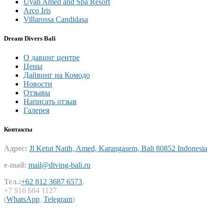
Uyah Amed and Spa Resort
Arco Iris
Villarossa Candidasa
Dream Divers Bali
О давинг центре
Цены
Дайвинг на Комодо
Новости
Отзывы
Написать отзыв
Галерея
Контакты
Адрес:
Jl Ketut Natih, Amed, Karangasem, Bali 80852 Indonesia
e-mail:
mail@diving-bali.ru
Тел.:
+62 812 3687 6573
,
+7 916 684 1127
(
WhatsApp
,
Telegram
)