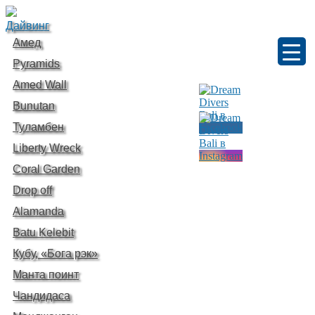
Дайвинг
Амед
Pyramids
Amed Wall
Bunutan
Туламбен
Liberty Wreck
Coral Garden
Drop off
Alamanda
Batu Kelebit
Кубу, «Бога рэк»
Манта поинт
Чандидаса