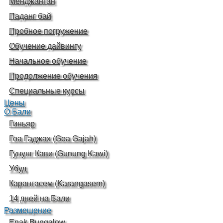
Менджанган
Паданг бай
Пробное погружение
Обучение дайвингу
Начальное обучение
Продолжение обучения
Специальные курсы
Цены
О Бали
Гиньяр
Гоа Гаджах (Goa Gajah)
Гунунг Кави (Gunung Kawi)
Убуд
Карангасем (Karangasem)
14 дней на Бали
Размещение
Enak Bungalow