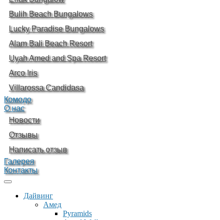
Bulih Beach Bungalows
Lucky Paradise Bungalows
Alam Bali Beach Resort
Uyah Amed and Spa Resort
Arco Iris
Villarossa Candidasa
Комодо
О нас
Новости
Отзывы
Написать отзыв
Галерея
Контакты
Дайвинг
Амед
Pyramids