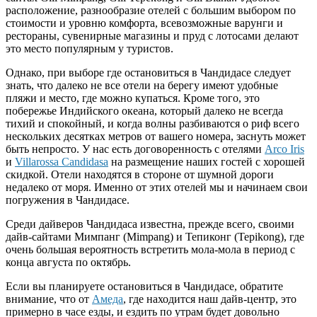
расположение, разнообразие отелей с большим выбором по
стоимости и уровню комфорта, всевозможные варунги и
рестораны, сувенирные магазины и пруд с лотосами делают
это место популярным у туристов.
Однако, при выборе где остановиться в Чандидасе следует
знать, что далеко не все отели на берегу имеют удобные
пляжи и место, где можно купаться. Кроме того, это
побережье Индийского океана, который далеко не всегда
тихий и спокойный, и когда волны разбиваются о риф всего
нескольких десятках метров от вашего номера, заснуть может
быть непросто. У нас есть договоренность с отелями
Arco Iris
и
Villarossa Candidasa
на размещение наших гостей с хорошей
скидкой. Отели находятся в стороне от шумной дороги
недалеко от моря. Именно от этих отелей мы и начинаем свои
погружения в Чандидасе.
Среди дайверов Чандидаса известна, прежде всего, своими
дайв-сайтами Мимпанг (Mimpang) и Тепиконг (Tepikong), где
очень большая вероятность встретить мола-мола в период с
конца августа по октябрь.
Если вы планируете остановиться в Чандидасе, обратите
внимание, что от
Амеда
, где находится наш дайв-центр, это
примерно в часе езды, и ездить по утрам будет довольно