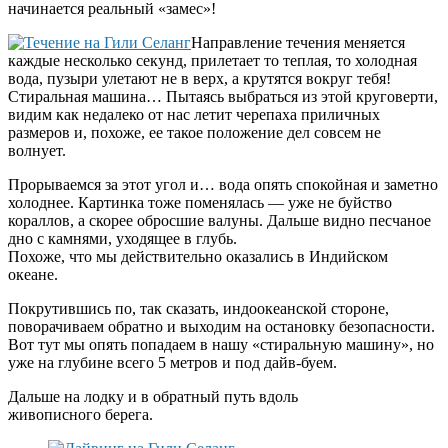
начинается реальный «замес»!
Направление течения меняется
каждые несколько секунд, прилетает то теплая, то холодная
вода, пузыри улетают не в верх, а крутятся вокруг тебя!
Стиральная машина… Пытаясь выбраться из этой круговерти,
видим как недалеко от нас летит черепаха приличных
размеров и, похоже, ее такое положение дел совсем не
волнует.
Прорываемся за этот угол и… вода опять спокойная и заметно
холоднее. Картинка тоже поменялась — уже не буйство
кораллов, а скорее обросшие валуны. Дальше видно песчаное
дно с камнями, уходящее в глубь.
Похоже, что мы действительно оказались в Индийском
океане.
Покрутившись по, так сказать, индоокеанской стороне,
поворачиваем обратно и выходим на остановку безопасности.
Вот тут мы опять попадаем в нашу «стиральную машину», но
уже на глубине всего 5 метров и под дайв-буем.
Дальше на лодку и в обратный путь вдоль
живописного берега.