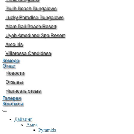
Bulih Beach Bungalows
Lucky Paradise Bungalows
Alam Bali Beach Resort
Uyah Amed and Spa Resort
Arco Iris
Villarossa Candidasa
Комодо
О нас
Новости
Отзывы
Написать отзыв
Галерея
Контакты
Дайвинг
Амед
Pyramids