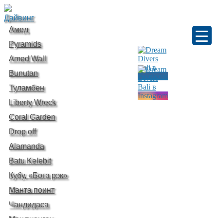
Дайвинг
Амед
Pyramids
Amed Wall
Bunutan
Туламбен
Liberty Wreck
Coral Garden
Drop off
Alamanda
Batu Kelebit
Кубу, «Бога рэк»
Манта поинт
Чандидаса