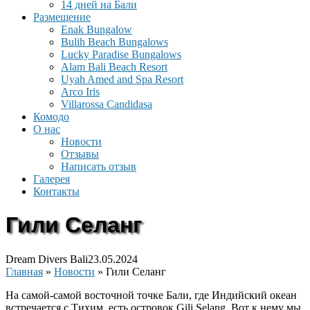
14 дней на Бали
Размещение
Enak Bungalow
Bulih Beach Bungalows
Lucky Paradise Bungalows
Alam Bali Beach Resort
Uyah Amed and Spa Resort
Arco Iris
Villarossa Candidasa
Комодо
О нас
Новости
Отзывы
Написать отзыв
Галерея
Контакты
Гили Селанг
Dream Divers Bali
23.05.2024
Главная
»
Новости
»
Гили Селанг
На самой-самой восточной точке Бали, где Индийский океан
встречается с Тихим, есть островок Gili Selang. Вот к нему мы