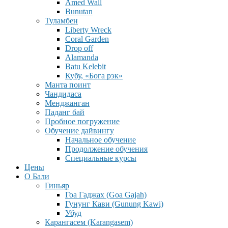
Amed Wall
Bunutan
Туламбен
Liberty Wreck
Coral Garden
Drop off
Alamanda
Batu Kelebit
Кубу, «Бога рэк»
Манта поинт
Чандидаса
Менджанган
Паданг бай
Пробное погружение
Обучение дайвингу
Начальное обучение
Продолжение обучения
Специальные курсы
Цены
О Бали
Гиньяр
Гоа Гаджах (Goa Gajah)
Гунунг Кави (Gunung Kawi)
Убуд
Карангасем (Karangasem)