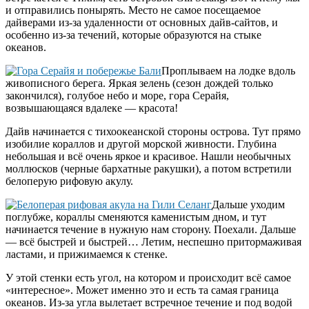
и отправились понырять. Место не самое посещаемое
дайверами из-за удаленности от основных дайв-сайтов, и
особенно из-за течений, которые образуются на стыке
океанов.
Проплываем на лодке вдоль
живописного берега. Яркая зелень (сезон дождей только
закончился), голубое небо и море, гора Серайя,
возвышающаяся вдалеке — красота!
Дайв начинается с тихоокеанской стороны острова. Тут прямо
изобилие кораллов и другой морской живности. Глубина
небольшая и всё очень яркое и красивое. Нашли необычных
моллюсков (черные бархатные ракушки), а потом встретили
белоперую рифовую акулу.
Дальше уходим
поглубже, кораллы сменяются каменистым дном, и тут
начинается течение в нужную нам сторону. Поехали. Дальше
— всё быстрей и быстрей… Летим, неспешно притормаживая
ластами, и прижимаемся к стенке.
У этой стенки есть угол, на котором и происходит всё самое
«интересное». Может именно это и есть та самая граница
океанов. Из-за угла вылетает встречное течение и под водой