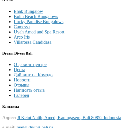
Enak Bungalow
Bulih Beach Bungalows
Lucky Paradise Bungalows
Camessa
Uyah Amed and Spa Resort
Arco Iris
Villarossa Candidasa
Dream Divers Bali
О давинг центре
Цены
Дайвинг на Комодо
Новости
Отзывы
Написать отзыв
Галерея
Контакты
Адрес:
Jl Ketut Natih, Amed, Karangasem, Bali 80852 Indonesia
e-mail:
mail@diving-bali.ru