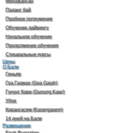
Менджанган
Паданг бай
Пробное погружение
Обучение дайвингу
Начальное обучение
Продолжение обучения
Специальные курсы
Цены
О Бали
Гиньяр
Гоа Гаджах (Goa Gajah)
Гунунг Кави (Gunung Kawi)
Убуд
Карангасем (Karangasem)
14 дней на Бали
Размещение
Enak Bungalow