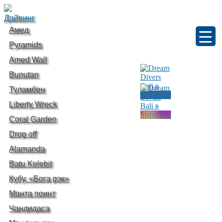
Дайвинг
Амед
Pyramids
Amed Wall
Bunutan
Туламбен
Liberty Wreck
Coral Garden
Drop off
Alamanda
Batu Kelebit
Кубу, «Бога рэк»
Манта поинт
Чандидаса