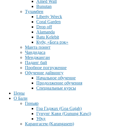
Amed Wall
Bunutan
Туламбен
Liberty Wreck
Coral Garden
Drop off
Alamanda
Batu Kelebit
Кубу, «Бога рэк»
Манта поинт
Чандидаса
Менджанган
Паданг бай
Пробное погружение
Обучение дайвингу
Начальное обучение
Продолжение обучения
Специальные курсы
Цены
О Бали
Гиньяр
Гоа Гаджах (Goa Gajah)
Гунунг Кави (Gunung Kawi)
Убуд
Карангасем (Karangasem)