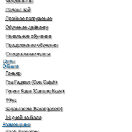
Менджанган
Паданг бай
Пробное погружение
Обучение дайвингу
Начальное обучение
Продолжение обучения
Специальные курсы
Цены
О Бали
Гиньяр
Гоа Гаджах (Goa Gajah)
Гунунг Кави (Gunung Kawi)
Убуд
Карангасем (Karangasem)
14 дней на Бали
Размещение
Enak Bungalow