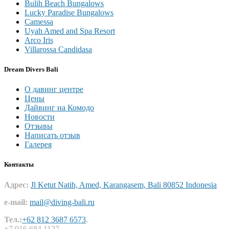
Bulih Beach Bungalows
Lucky Paradise Bungalows
Camessa
Uyah Amed and Spa Resort
Arco Iris
Villarossa Candidasa
Dream Divers Bali
О давинг центре
Цены
Дайвинг на Комодо
Новости
Отзывы
Написать отзыв
Галерея
Контакты
Адрес:
Jl Ketut Natih, Amed, Karangasem, Bali 80852 Indonesia
e-mail:
mail@diving-bali.ru
Тел.:
+62 812 3687 6573
,
+7 916 684 1127