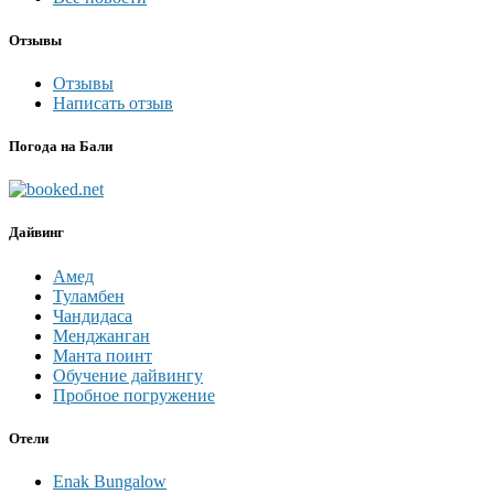
Отзывы
Отзывы
Написать отзыв
Погода на Бали
Дайвинг
Амед
Туламбен
Чандидаса
Менджанган
Манта поинт
Обучение дайвингу
Пробное погружение
Отели
Enak Bungalow