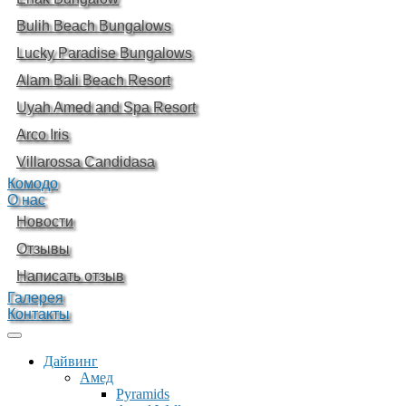
Bulih Beach Bungalows
Lucky Paradise Bungalows
Alam Bali Beach Resort
Uyah Amed and Spa Resort
Arco Iris
Villarossa Candidasa
Комодо
О нас
Новости
Отзывы
Написать отзыв
Галерея
Контакты
Дайвинг
Амед
Pyramids