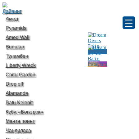
Дайвинг
Амед
Pyramids
Amed Wall
Bunutan
Туламбен
Liberty Wreck
Coral Garden
Drop off
Alamanda
Batu Kelebit
Кубу, «Бога рэк»
Манта поинт
Чандидаса