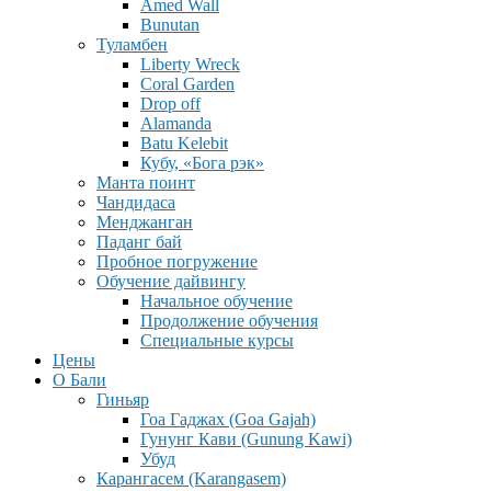
Amed Wall
Bunutan
Туламбен
Liberty Wreck
Coral Garden
Drop off
Alamanda
Batu Kelebit
Кубу, «Бога рэк»
Манта поинт
Чандидаса
Менджанган
Паданг бай
Пробное погружение
Обучение дайвингу
Начальное обучение
Продолжение обучения
Специальные курсы
Цены
О Бали
Гиньяр
Гоа Гаджах (Goa Gajah)
Гунунг Кави (Gunung Kawi)
Убуд
Карангасем (Karangasem)