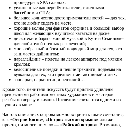
процедуры в SPA салонах;
уединенные лакшери бутик-отели, с личными
бассейном и СПА;
большое количество достопримечательностей — для тех,
кто не любит сидеть на месте;
хорошие волны для фанатов серфинга и большой выбор
школ для желающих научиться кататься на доске;
дискотеки и бары с живой музыкой в Куте и Семиньяке
для любителей ночных развлечений;
многообразный и богатый подводный мир для тех, кто
занимается дайвингом;
параглайдинг – полеты на легком аппарате под мягким
крылом;
велосипедные поездки и пешие трекинги, подъемы на
вулканы для тех, кто предпочитает активный отдых;
зоопарки, парки птиц и рептилий…
Кроме того, ценители искусств будут приятно удивлены
прекрасными работами местных художников и мастеров
резьбы по дереву и камню. Последние считаются одними из
лучших в мире.
Часто в описаниях острова можно встретить такие сочетания,
как «
Остров Богов
», «
Остров тысячи храмов
» или же
просто, ни много ни мало — «
Райский остров
». Возможно,