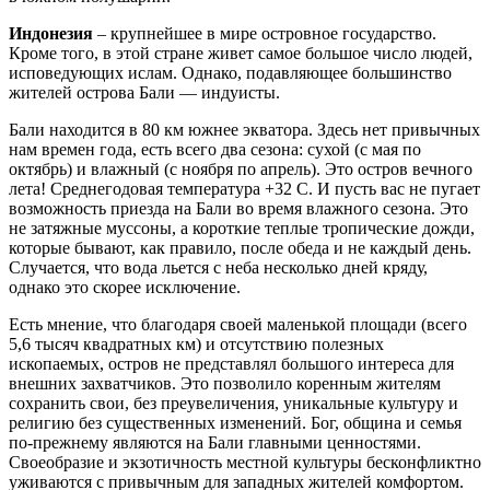
Индонезия
– крупнейшее в мире островное государство.
Кроме того, в этой стране живет самое большое число людей,
исповедующих ислам. Однако, подавляющее большинство
жителей острова Бали — индуисты.
Бали находится в 80 км южнее экватора. Здесь нет привычных
нам времен года, есть всего два сезона: сухой (с мая по
октябрь) и влажный (с ноября по апрель). Это остров вечного
лета! Среднегодовая температура +32 С. И пусть вас не пугает
возможность приезда на Бали во время влажного сезона. Это
не затяжные муссоны, а короткие теплые тропические дожди,
которые бывают, как правило, после обеда и не каждый день.
Случается, что вода льется с неба несколько дней кряду,
однако это скорее исключение.
Есть мнение, что благодаря своей маленькой площади (всего
5,6 тысяч квадратных км) и отсутствию полезных
ископаемых, остров не представлял большого интереса для
внешних захватчиков. Это позволило коренным жителям
сохранить свои, без преувеличения, уникальные культуру и
религию без существенных изменений. Бог, община и семья
по-прежнему являются на Бали главными ценностями.
Своеобразие и экзотичность местной культуры бесконфликтно
уживаются с привычным для западных жителей комфортом.