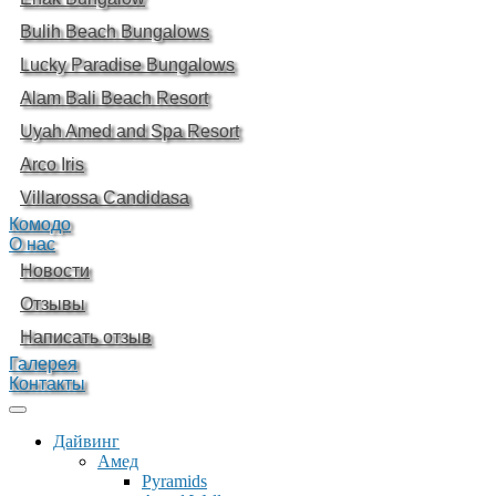
Bulih Beach Bungalows
Lucky Paradise Bungalows
Alam Bali Beach Resort
Uyah Amed and Spa Resort
Arco Iris
Villarossa Candidasa
Комодо
О нас
Новости
Отзывы
Написать отзыв
Галерея
Контакты
Дайвинг
Амед
Pyramids