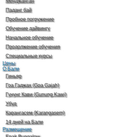
Менджанган
Паданг бай
Пробное погружение
Обучение дайвингу
Начальное обучение
Продолжение обучения
Специальные курсы
Цены
О Бали
Гиньяр
Гоа Гаджах (Goa Gajah)
Гунунг Кави (Gunung Kawi)
Убуд
Карангасем (Karangasem)
14 дней на Бали
Размещение
Enak Bungalow