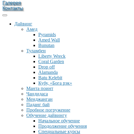
Галерея
Контакты
Дайвинг
Амед
Pyramids
Amed Wall
Bunutan
Туламбен
Liberty Wreck
Coral Garden
Drop off
Alamanda
Batu Kelebit
Кубу, «Бога рэк»
Манта поинт
Чандидаса
Менджанган
Паданг бай
Пробное погружение
Обучение дайвингу
Начальное обучение
Продолжение обучения
Специальные курсы