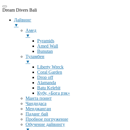
Dream Divers Bali
Дайвинг
▼
Амед
▼
Pyramids
Amed Wall
Bunutan
Туламбен
▼
Liberty Wreck
Coral Garden
Drop off
Alamanda
Batu Kelebit
Кубу, «Бога рэк»
Манта поинт
Чандидаса
Менджанган
Паданг бай
Пробное погружение
Обучение дайвингу
▼