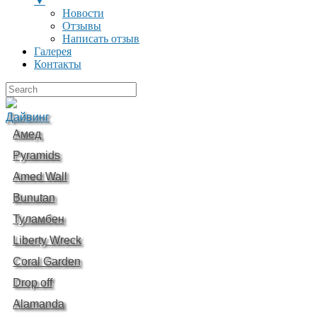
▼
Новости
Отзывы
Написать отзыв
Галерея
Контакты
Дайвинг
Амед
Pyramids
Amed Wall
Bunutan
Туламбен
Liberty Wreck
Coral Garden
Drop off
Alamanda