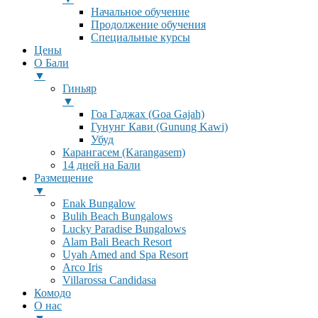
Начальное обучение
Продолжение обучения
Специальные курсы
Цены
О Бали
▼
Гиньяр
▼
Гоа Гаджах (Goa Gajah)
Гунунг Кави (Gunung Kawi)
Убуд
Карангасем (Karangasem)
14 дней на Бали
Размещение
▼
Enak Bungalow
Bulih Beach Bungalows
Lucky Paradise Bungalows
Alam Bali Beach Resort
Uyah Amed and Spa Resort
Arco Iris
Villarossa Candidasa
Комодо
О нас