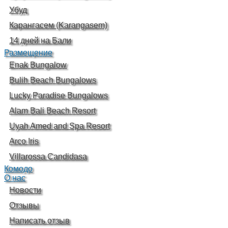
Убуд
Карангасем (Karangasem)
14 дней на Бали
Размещение
Enak Bungalow
Bulih Beach Bungalows
Lucky Paradise Bungalows
Alam Bali Beach Resort
Uyah Amed and Spa Resort
Arco Iris
Villarossa Candidasa
Комодо
О нас
Новости
Отзывы
Написать отзыв