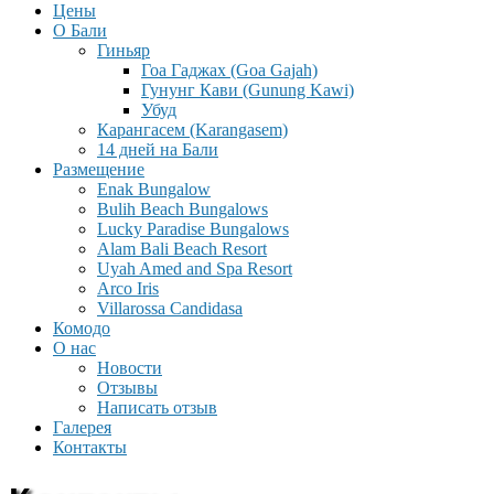
Цены
О Бали
Гиньяр
Гоа Гаджах (Goa Gajah)
Гунунг Кави (Gunung Kawi)
Убуд
Карангасем (Karangasem)
14 дней на Бали
Размещение
Enak Bungalow
Bulih Beach Bungalows
Lucky Paradise Bungalows
Alam Bali Beach Resort
Uyah Amed and Spa Resort
Arco Iris
Villarossa Candidasa
Комодо
О нас
Новости
Отзывы
Написать отзыв
Галерея
Контакты