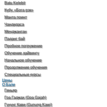
Batu Kelebit
Кубу, «Бога рэк»
Манта поинт
Чандидаса
Менджанган
Паданг бай
Пробное погружение
Обучение дайвингу
Начальное обучение
Продолжение обучения
Специальные курсы
Цены
О Бали
Гиньяр
Гоа Гаджах (Goa Gajah)
Гунунг Кави (Gunung Kawi)