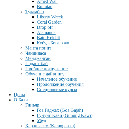
Amed Wall
Bunutan
Туламбен
Liberty Wreck
Coral Garden
Drop off
Alamanda
Batu Kelebit
Кубу, «Бога рэк»
Манта поинт
Чандидаса
Менджанган
Паданг бай
Пробное погружение
Обучение дайвингу
Начальное обучение
Продолжение обучения
Специальные курсы
Цены
О Бали
Гиньяр
Гоа Гаджах (Goa Gajah)
Гунунг Кави (Gunung Kawi)
Убуд
Карангасем (Karangasem)