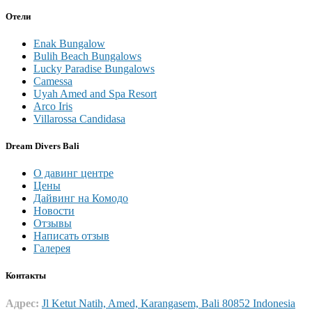
Отели
Enak Bungalow
Bulih Beach Bungalows
Lucky Paradise Bungalows
Camessa
Uyah Amed and Spa Resort
Arco Iris
Villarossa Candidasa
Dream Divers Bali
О давинг центре
Цены
Дайвинг на Комодо
Новости
Отзывы
Написать отзыв
Галерея
Контакты
Адрес:
Jl Ketut Natih, Amed, Karangasem, Bali 80852 Indonesia