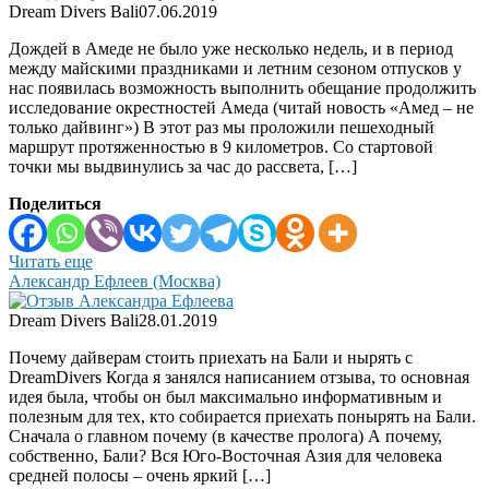
Dream Divers Bali
07.06.2019
Дождей в Амеде не было уже несколько недель, и в период
между майскими праздниками и летним сезоном отпусков у
нас появилась возможность выполнить обещание продолжить
исследование окрестностей Амеда (читай новость «Амед – не
только дайвинг») В этот раз мы проложили пешеходный
маршрут протяженностью в 9 километров. Со стартовой
точки мы выдвинулись за час до рассвета, […]
Поделиться
Читать еще
Александр Ефлеев (Москва)
Dream Divers Bali
28.01.2019
Почему дайверам стоить приехать на Бали и нырять с
DreamDivers Когда я занялся написанием отзыва, то основная
идея была, чтобы он был максимально информативным и
полезным для тех, кто собирается приехать понырять на Бали.
Сначала о главном почему (в качестве пролога) А почему,
собственно, Бали? Вся Юго-Восточная Азия для человека
средней полосы – очень яркий […]