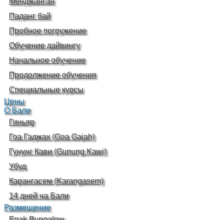
Менджанган
Паданг бай
Пробное погружение
Обучение дайвингу
Начальное обучение
Продолжение обучения
Специальные курсы
Цены
О Бали
Гиньяр
Гоа Гаджах (Goa Gajah)
Гунунг Кави (Gunung Kawi)
Убуд
Карангасем (Karangasem)
14 дней на Бали
Размещение
Enak Bungalow