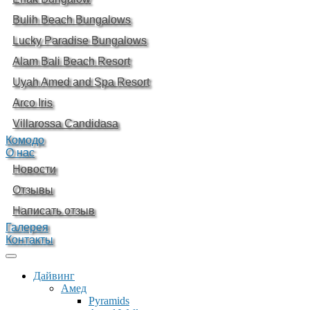
Bulih Beach Bungalows
Lucky Paradise Bungalows
Alam Bali Beach Resort
Uyah Amed and Spa Resort
Arco Iris
Villarossa Candidasa
Комодо
О нас
Новости
Отзывы
Написать отзыв
Галерея
Контакты
Дайвинг
Амед
Pyramids