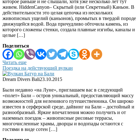
которое раньше и не слышали, хотя уже несколько лет тут
живем. HiddenCanyon– Скрытый (или Секретный) Каньон. В
действительности это целая цепочка из нескольких
живописных ущелий (каньонов), промытых в твердой породе
движущейся водой. Вода причудливо обточила камень, из
которого сложены стенки, создала плавные изгибы, каналы и
целые […]
Поделиться
Читать еще
Поездка на действующий вулкан
Dream Divers Bali
23.10.2015
Были недавно «на Луне», приглашаем вас в следующий
«полет» Бали – остров уникальный, предоставляющий массу
возможностей для неленивого путешественника. Он широко
известен в серферской среде, дайвинг на Бали – достойный и
разнообразный. Яркие впечатления можно получить и от
наземных поездок – живописные рисовые террасы,
многочисленные храмы, дворцы и водопады остаются с
гостями в виде сотен […]
Поделиться