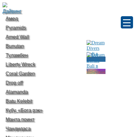
Дайвинг
Амед
Pyramids
Amed Wall
Bunutan
Туламбен
Liberty Wreck
Coral Garden
Drop off
Alamanda
Batu Kelebit
Кубу, «Бога рэк»
Манта поинт
Чандидаса