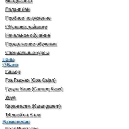
Менджанган
Паданг бай
Пробное погружение
Обучение дайвингу
Начальное обучение
Продолжение обучения
Специальные курсы
Цены
О Бали
Гиньяр
Гоа Гаджах (Goa Gajah)
Гунунг Кави (Gunung Kawi)
Убуд
Карангасем (Karangasem)
14 дней на Бали
Размещение
Enak Bungalow