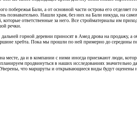
го побережья Бали, а от основной части острова его отделяет г
нь познавательно. Нашли храм, без них на Бали никуда, на само
, которые ответственные за него. Все стройматериалы им приход
шой речки.
дальней горной деревни приносят в Амед дрова на продажу, а о
вершине хребта. Пока мы прошли по ней примерно до середины 
а месте, да и в компании с ними иногда приезжают люди, котор
 планируем продвинуться в наших исследованиях значительно да
 Уверены, что маршруты и открывающиеся виды будут оценены н