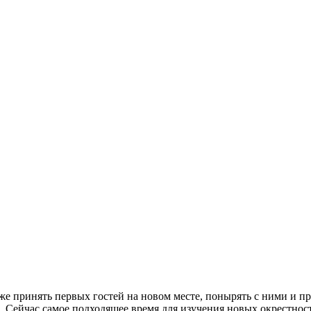
уже принять первых гостей на новом месте, понырять с ними и п
. Сейчас самое подходящее время для изучения новых окрестнос