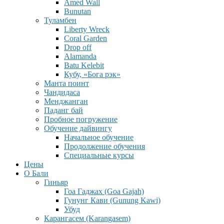
Amed Wall
Bunutan
Туламбен
Liberty Wreck
Coral Garden
Drop off
Alamanda
Batu Kelebit
Кубу, «Бога рэк»
Манта поинт
Чандидаса
Менджанган
Паданг бай
Пробное погружение
Обучение дайвингу
Начальное обучение
Продолжение обучения
Специальные курсы
Цены
О Бали
Гиньяр
Гоа Гаджах (Goa Gajah)
Гунунг Кави (Gunung Kawi)
Убуд
Карангасем (Karangasem)