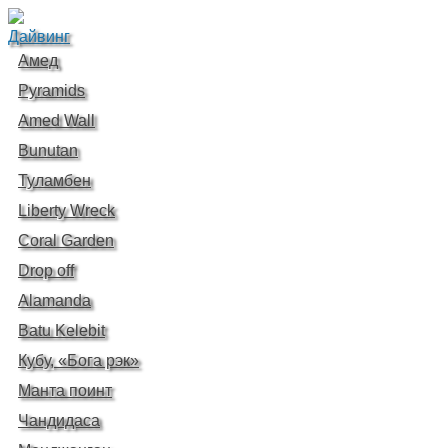
Дайвинг
Амед
Pyramids
Amed Wall
Bunutan
Туламбен
Liberty Wreck
Coral Garden
Drop off
Alamanda
Batu Kelebit
Кубу, «Бога рэк»
Манта поинт
Чандидаса