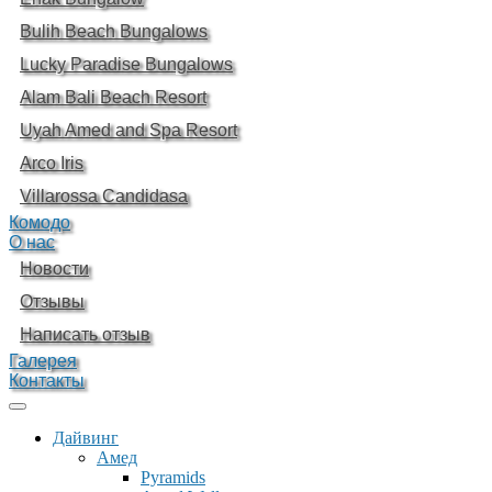
Bulih Beach Bungalows
Lucky Paradise Bungalows
Alam Bali Beach Resort
Uyah Amed and Spa Resort
Arco Iris
Villarossa Candidasa
Комодо
О нас
Новости
Отзывы
Написать отзыв
Галерея
Контакты
Дайвинг
Амед
Pyramids