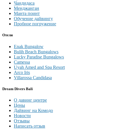
Чандидаса
Менджанган
Манта поинт
Обучение дайвингу
Пробное погружение
Отели
Enak Bungalow
Bulih Beach Bungalows
Lucky Paradise Bungalows
Camessa
Uyah Amed and Spa Resort
Arco Iris
Villarossa Candidasa
Dream Divers Bali
О давинг центре
Цены
Дайвинг на Комодо
Новости
Отзывы
Написать отзыв