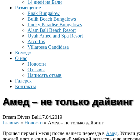
14 дней на Бали
Размещение
Enak Bungalow
Bulih Beach Bungalows
Lucky Paradise Bungalows
Alam Bali Beach Resort
Uyah Amed and Spa Resort
Arco Iris
Villarossa Candidasa
Комодо
О нас
Новости
Отзывы
Написать отзыв
Галерея
Контакты
Амед – не только дайвинг
Dream Divers Bali
17.04.2019
Главная
»
Новости
»
Амед – не только дайвинг
Прошел первый месяц после нашего переезда в
Амед
. Успели 
дождей идет к концу. «Пиковый майский всплеск» еще впереди