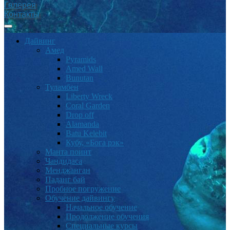
Галерея
Контакты
Дайвинг
Амед
Pyramids
Amed Wall
Bunutan
Туламбен
Liberty Wreck
Coral Garden
Drop off
Alamanda
Batu Kelebit
Кубу, «Бога рэк»
Манта поинт
Чандидаса
Менджанган
Паданг бай
Пробное погружение
Обучение дайвингу
Начальное обучение
Продолжение обучения
Специальные курсы