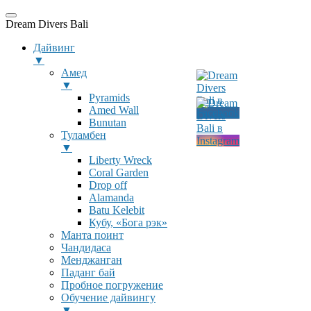
Dream Divers Bali
Дайвинг
▼
Амед
▼
Pyramids
Amed Wall
Bunutan
Туламбен
▼
Liberty Wreck
Coral Garden
Drop off
Alamanda
Batu Kelebit
Кубу, «Бога рэк»
Манта поинт
Чандидаса
Менджанган
Паданг бай
Пробное погружение
Обучение дайвингу
▼