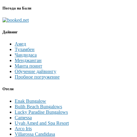
Погода на Бали
Дайвинг
Амед
Туламбен
Чандидаса
Менджанган
Манта поинт
Обучение дайвингу
Пробное погружение
Отели
Enak Bungalow
Bulih Beach Bungalows
Lucky Paradise Bungalows
Camessa
Uyah Amed and Spa Resort
Arco Iris
Villarossa Candidasa