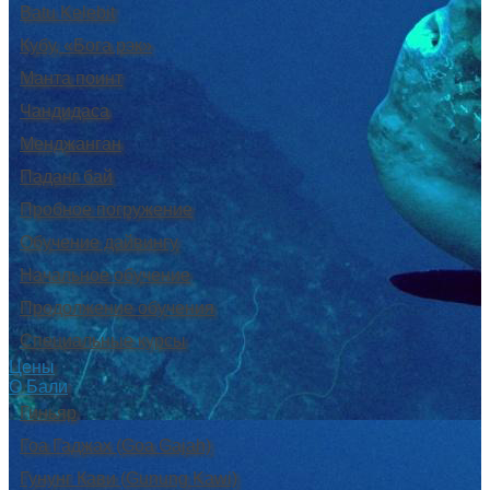
Batu Kelebit
Кубу, «Бога рэк»
Манта поинт
Чандидаса
Менджанган
Паданг бай
Пробное погружение
Обучение дайвингу
Начальное обучение
Продолжение обучения
Специальные курсы
Цены
О Бали
Гиньяр
Гоа Гаджах (Goa Gajah)
Гунунг Кави (Gunung Kawi)