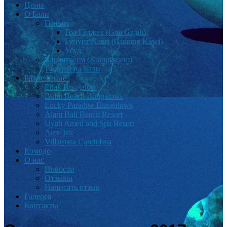
Цены
О Бали
Гиньяр
Гоа Гаджах (Goa Gajah)
Гунунг Кави (Gunung Kawi)
Убуд
Карангасем (Karangasem)
14 дней на Бали
Размещение
Enak Bungalow
Bulih Beach Bungalows
Lucky Paradise Bungalows
Alam Bali Beach Resort
Uyah Amed and Spa Resort
Arco Iris
Villarossa Candidasa
Комодо
О нас
Новости
Отзывы
Написать отзыв
Галерея
Контакты