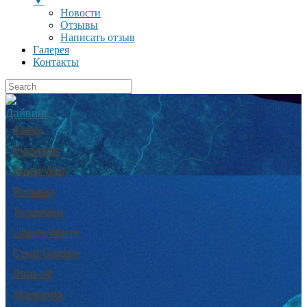
▼
Новости
Отзывы
Написать отзыв
Галерея
Контакты
Дайвинг
Амед
Pyramids
Amed Wall
Bunutan
Туламбен
Liberty Wreck
Coral Garden
Drop off
Alamanda