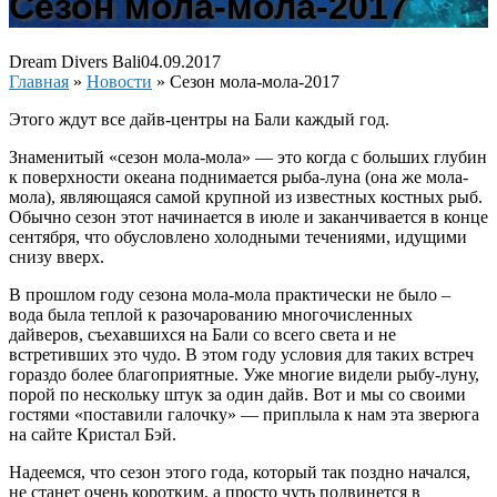
Сезон мола-мола-2017
Dream Divers Bali
04.09.2017
Главная
»
Новости
»
Сезон мола-мола-2017
Этого ждут все дайв-центры на Бали каждый год.
Знаменитый «сезон мола-мола» — это когда с больших глубин
к поверхности океана поднимается рыба-луна (она же мола-
мола), являющаяся самой крупной из известных костных рыб.
Обычно сезон этот начинается в июле и заканчивается в конце
сентября, что обусловлено холодными течениями, идущими
снизу вверх.
В прошлом году сезона мола-мола практически не было –
вода была теплой к разочарованию многочисленных
дайверов, съехавшихся на Бали со всего света и не
встретивших это чудо. В этом году условия для таких встреч
гораздо более благоприятные. Уже многие видели рыбу-луну,
порой по нескольку штук за один дайв. Вот и мы со своими
гостями «поставили галочку» — приплыла к нам эта зверюга
на сайте Кристал Бэй.
Надеемся, что сезон этого года, который так поздно начался,
не станет очень коротким, а просто чуть подвинется в