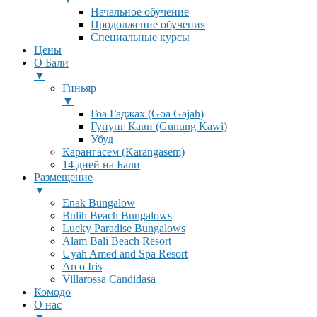
Начальное обучение
Продолжение обучения
Специальные курсы
Цены
О Бали
▼
Гиньяр
▼
Гоа Гаджах (Goa Gajah)
Гунунг Кави (Gunung Kawi)
Убуд
Карангасем (Karangasem)
14 дней на Бали
Размещение
▼
Enak Bungalow
Bulih Beach Bungalows
Lucky Paradise Bungalows
Alam Bali Beach Resort
Uyah Amed and Spa Resort
Arco Iris
Villarossa Candidasa
Комодо
О нас