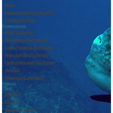
Убуд
Карангасем (Karangasem)
14 дней на Бали
Размещение
Enak Bungalow
Bulih Beach Bungalows
Lucky Paradise Bungalows
Alam Bali Beach Resort
Uyah Amed and Spa Resort
Arco Iris
Villarossa Candidasa
Комодо
О нас
Новости
Отзывы
Написать отзыв